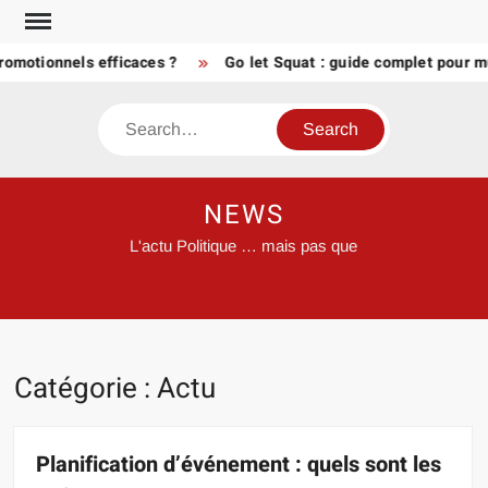
Skip
to
tionnels efficaces ?
Go let Squat : guide complet pour muscl
content
Search
NEWS
L'actu Politique … mais pas que
Catégorie :
Actu
Planification d’événement : quels sont les