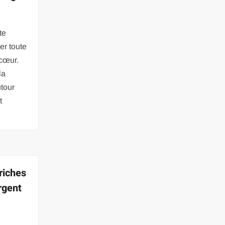
te
ler toute
 cœur.
la
tour
t
riches
argent