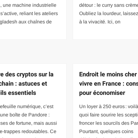
, une machine industrielle
détour : le curry sans crèm
s’active, reliant les ateliers
Oubliez la lourdeur, laisse
gladesh aux chaînes de
à la vivacité. Ici, on
e des cryptos sur la
Endroit le moins cher
chain : astuces et
vivre en France : cons
ils essentiels
pour économiser
efeuille numérique, c’est
Un loyer à 250 euros : voil
 une boîte de Pandore :
quoi faire sourire les scept
ses de fortune, mais aussi
froncer les sourcils des Par
e-trappes redoutables. Ce
Pourtant, quelques coins