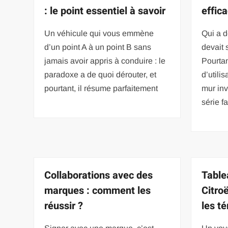
: le point essentiel à savoir
effic
Un véhicule qui vous emmène
Qui a d
d’un point A à un point B sans
devait s
jamais avoir appris à conduire : le
Pourtan
paradoxe a de quoi dérouter, et
d’utili
pourtant, il résume parfaitement
mur invi
série f
Collaborations avec des
Table
marques : comment les
Citro
réussir ?
les t