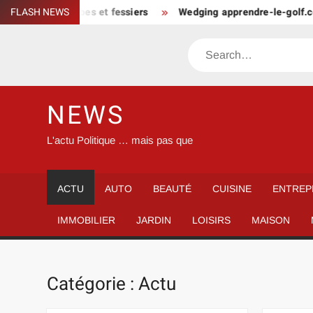
Skip
scler jambes et fessiers
FLASH NEWS
Wedging apprendre-le-golf.com blogs
to
content
Search
NEWS
L'actu Politique … mais pas que
ACTU
AUTO
BEAUTÉ
CUISINE
ENTREP
IMMOBILIER
JARDIN
LOISIRS
MAISON
Catégorie :
Actu