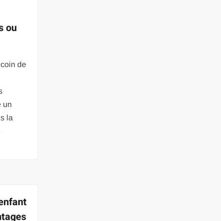
s ou
 coin de
s
e un
s la
e
enfant
ntages