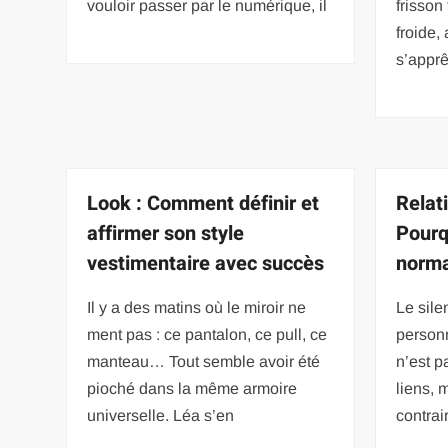
vouloir passer par le numérique, il
frisson
froide
s’apprê
Look : Comment définir et
Relat
affirmer son style
Pourq
vestimentaire avec succès
norma
Il y a des matins où le miroir ne
Le sile
ment pas : ce pantalon, ce pull, ce
person
manteau… Tout semble avoir été
n’est p
pioché dans la même armoire
liens, 
universelle. Léa s’en
contrai