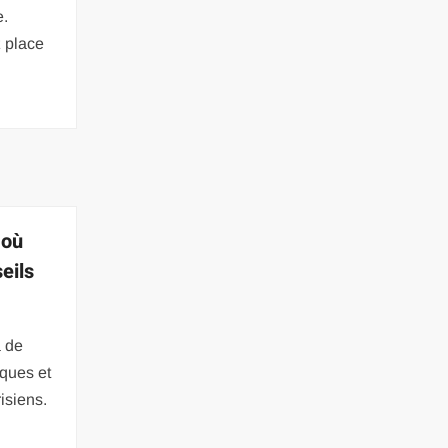
e.
z place
 où
eils
à de
iques et
isiens.