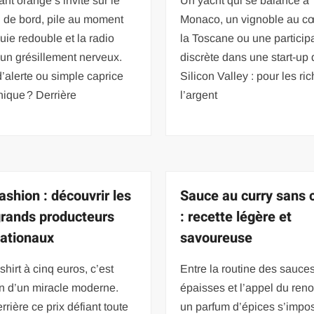
nt orange s’invite sur le
Un yacht qui se balance à
 de bord, pile au moment
Monaco, un vignoble au c
luie redouble et la radio
la Toscane ou une particip
un grésillement nerveux.
discrète dans une start-up 
’alerte ou simple caprice
Silicon Valley : pour les ric
nique ? Derrière
l’argent
ashion : découvrir les
Sauce au curry sans
grands producteurs
: recette légère et
nationaux
savoureuse
shirt à cinq euros, c’est
Entre la routine des sauce
ion d’un miracle moderne.
épaisses et l’appel du ren
rrière ce prix défiant toute
un parfum d’épices s’impo