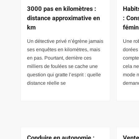
3000 pas en kilomètres :
Habit
distance approximative en
: Con
km
fémin
Un détective privé n’égrène jamais
Une rob
ses enquêtes en kilomètres, mais
dorées 
en pas. Pourtant, derrière ces
compteu
milliers de foulées se cache une
cela ne
question qui gratte l’esprit : quelle
mode n’
distance réelle se
demand
Conduire en autonomie :
Vente