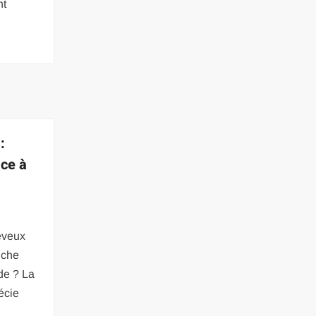
nt
u
:
ace à
eveux
uche
de ? La
écie