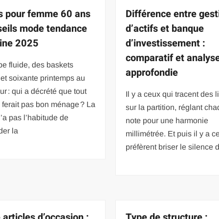
s pour femme 60 ans
Différence entre gest
seils mode tendance
d’actifs et banque
ine 2025
d’investissement :
comparatif et analys
e fluide, des baskets
approfondie
et soixante printemps au
r : qui a décrété que tout
Il y a ceux qui tracent des 
 ferait pas bon ménage ? La
sur la partition, réglant ch
a pas l’habitude de
note pour une harmonie
er la
millimétrée. Et puis il y a c
préfèrent briser le silence 
 articles d’occasion :
Type de structure :