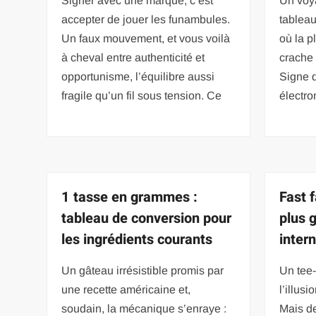
Signer avec une marque, c’est
Un voya
accepter de jouer les funambules.
tableau
Un faux mouvement, et vous voilà
où la p
à cheval entre authenticité et
crache 
opportunisme, l’équilibre aussi
Signe d
fragile qu’un fil sous tension. Ce
électro
1 tasse en grammes :
Fast f
tableau de conversion pour
plus 
les ingrédients courants
inter
Un gâteau irrésistible promis par
Un tee-
une recette américaine et,
l’illus
soudain, la mécanique s’enraye :
Mais de