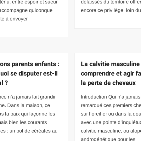
 ténu, entre espoir et sueur
délaissés du territoire offre
, accompagne quiconque
encore ce privilège, loin d
te à envoyer
ions parents enfants :
La calvitie masculine 
uoi se disputer est-il
comprendre et agir f
l ?
la perte de cheveux
nce n’a jamais fait grandir
Introduction Qui n’a jamais
ne. Dans la maison, ce
remarqué ces premiers ch
as la paix qui façonne les
sur l’oreiller ou dans la do
mais bien les courants
avec une pointe d’inquiétu
res : un bol de céréales au
calvitie masculine, ou alop
androgénétique pour les