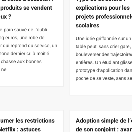
 produits se vendent
explications pour les
eux ?
projets professionnel
scolaires
le-pain sauvé de l’oubli
nq euros, une robe de
Une idée griffonnée sur un
r qui reprend du service, un
table peut, sans crier gare,
one dernier cri à moitié
bouleverser des trajectoire
la chasse aux bonnes
entières. Un étudiant gliss
s ne
prototype d’application dan
poche de sa veste, sans s
urner les restrictions
Adoption simple de l’
etflix : astuces
de son conjoint : ava