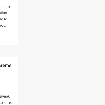
œur de
ation
de la
hes,
 crème
s
ouveau,
se sans