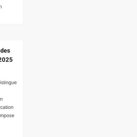
n
 des
 2025
istingue
un
rcation
’impose