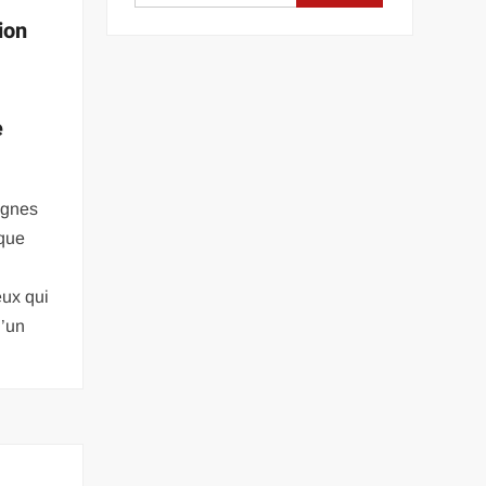
ion
e
lignes
aque
eux qui
d’un