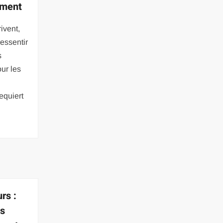
ement
ivent,
ressentir
s
our les
equiert
rs :
ls