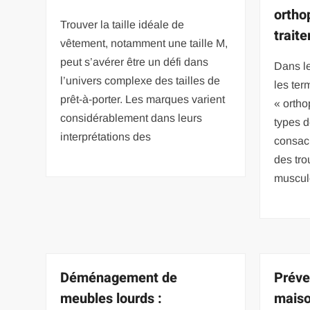
ortho
Trouver la taille idéale de
trait
vêtement, notamment une taille M,
peut s’avérer être un défi dans
Dans l
l’univers complexe des tailles de
les ter
prêt-à-porter. Les marques varient
« ortho
considérablement dans leurs
types d
interprétations des
consacr
des tro
muscul
Déménagement de
Préve
meubles lourds :
maiso