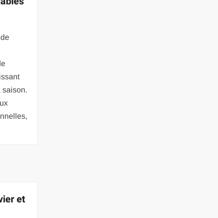
nables
ode
de
issant
a saison.
aux
nnelles,
vier et