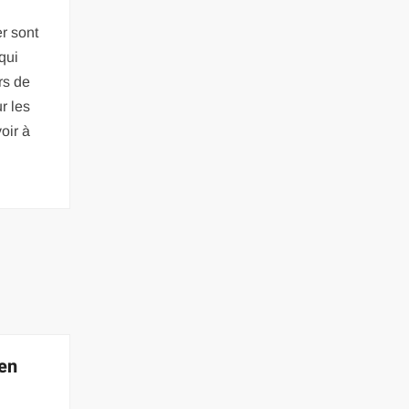
er sont
qui
rs de
ur les
oir à
en