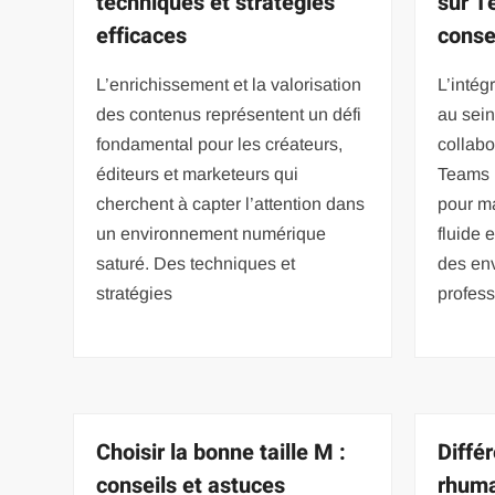
techniques et stratégies
sur T
efficaces
conse
L’enrichissement et la valorisation
L’intég
des contenus représentent un défi
au sein
fondamental pour les créateurs,
collab
éditeurs et marketeurs qui
Teams p
cherchent à capter l’attention dans
pour m
un environnement numérique
fluide 
saturé. Des techniques et
des en
stratégies
profess
Choisir la bonne taille M :
Diffé
conseils et astuces
rhuma