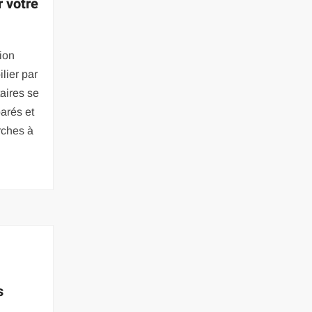
r votre
ion
lier par
taires se
arés et
rches à
s