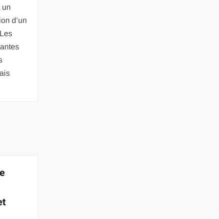
t un
ion d’un
 Les
rantes
s
ais
de
et