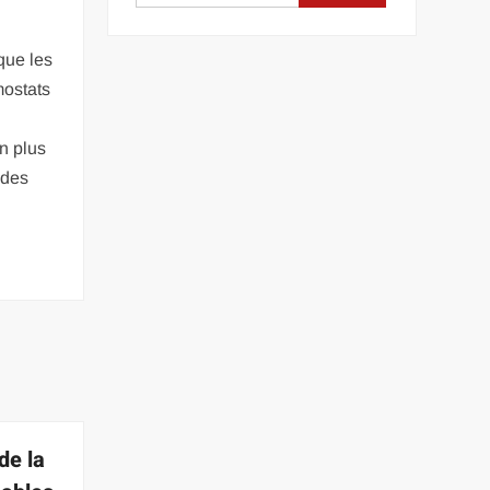
que les
mostats
n plus
 des
de la