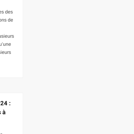
es des
ons de
usieurs
qu’une
sieurs
24 :
s à