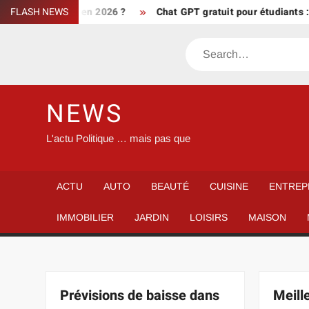
Skip
es podcast en 2026 ?
FLASH NEWS
Chat GPT gratuit pour étudiants : booster
to
content
Search
NEWS
L'actu Politique … mais pas que
ACTU
AUTO
BEAUTÉ
CUISINE
ENTREP
IMMOBILIER
JARDIN
LOISIRS
MAISON
Prévisions de baisse dans
Meill