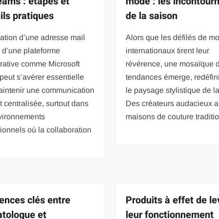
eams : étapes et
mode : les incontour
ils pratiques
de la saison
ration d’une adresse mail
Alors que les défilés de m
 d’une plateforme
internationaux tirent leur
orative comme Microsoft
révérence, une mosaïque 
eut s’avérer essentielle
tendances émerge, redéfin
aintenir une communication
le paysage stylistique de l
et centralisée, surtout dans
Des créateurs audacieux 
vironnements
maisons de couture traditio
ionnels où la collaboration
rences clés entre
Produits à effet de le
tologue et
leur fonctionnement