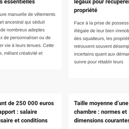
s essentielles
légaux pour récupére
propriété
ture manuelle de vêtements
art ancestral qui séduit
Face à la prise de possess
 de nombreux adeptes
illégale de leur bien immobi
x de personnaliser ou de
des squatteurs, les proprié
r vie à leurs tenues. Cette
retrouvent souvent désemp
e, mêlant créativité et
incertains quant aux déma
suivre pour rétablir leurs
nt de 250 000 euros
Taille moyenne d’une
pport : salaire
chambre : normes et
saire et conditions
dimensions courante