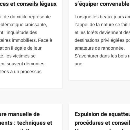
aces et conseils légaux
s’équiper convenabl
t de domicile représente
Lorsque les beaux jours arr
blématique croissante,
l’appel de la nature se fait 
nt l’inquiétude des
et les forêts deviennent de
taires immobiliers. Face à
destinations privilégiées p
ation illégale de leur
amateurs de randonnée.
té, les victimes se
S’aventurer dans les bois r
vent souvent démunies,
une
ntées à un processus
ure manuelle de
Expulsion de squatteu
ents : techniques et
procédures et consei