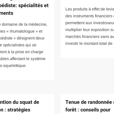
pédiste: spécialités et
Les produits à effet de levi
ements
des instruments financiers 
permettent aux investisseu
e domaine de la médecine,
multiplier leur exposition s
mes « rhumatologue » et
marchés financiers sans av
pédiste » désignent deux
investir le montant total de
e spécialistes qui se
ent à la prise en charge
ubles affectant le système
o-squelettique.
ntion du squat de
Tenue de randonnée 
n : stratégies
forêt : conseils pour