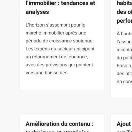
l’immobilier : tendances et
habit
analyses
des of
perfo
L’horizon s’assombrit pour le
marché immobilier après une
À l’aub
période de croissance soutenue.
l’assu
Les experts du secteur anticipent
inconto
un retournement de tendance,
du patr
avec des prévisions qui pointent
Face à
vers une baisse des
des at
en cons
Amélioration du contenu :
Ajout