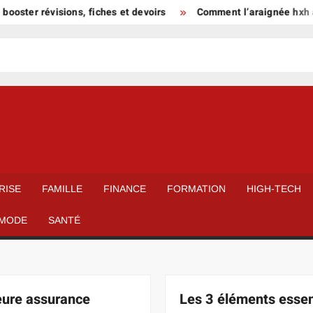
 révisions, fiches et devoirs
Comment l’araignée hxh a façonn
RISE
FAMILLE
FINANCE
FORMATION
HIGH-TECH
MODE
SANTÉ
eure assurance
Les 3 éléments essen