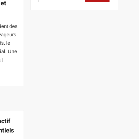
 et
oient des
oyageurs
s, le
dial. Une
ut
ctif
ntiels