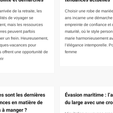
rrivée de la retraite, les
Choisir une robe de marié
lités de voyager se
ans incarne une démarche
ient, mais les ressources
empreinte de confiance et 
ères peuvent parfois
maturité, où le style perso
uer un frein. Heureusement,
marie harmonieusement a
èques-vacances pour
l’élégance intemporelle. P
és offrent une opportunité de
femme
ir
es sont les dernières
Évasion maritime : l’
nces en matière de
du large avec une cro
s à manger ?