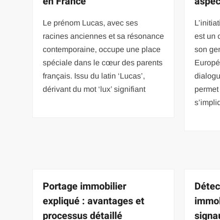
en France
aspec
Le prénom Lucas, avec ses
L’initi
racines anciennes et sa résonance
est un 
contemporaine, occupe une place
son gen
spéciale dans le cœur des parents
Europé
français. Issu du latin ‘Lucas’,
dialogu
dérivant du mot ‘lux’ signifiant
permet 
s’impli
Portage immobilier
Détec
expliqué : avantages et
immob
processus détaillé
signa