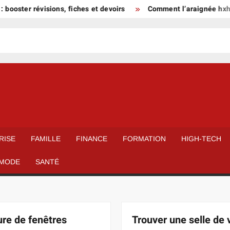
 révisions, fiches et devoirs
Comment l’araignée hxh a façon
RISE
FAMILLE
FINANCE
FORMATION
HIGH-TECH
MODE
SANTÉ
ure de fenêtres
Trouver une selle de 