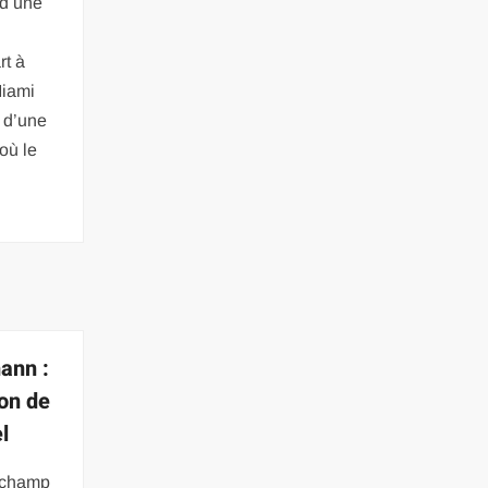
nd une
rt à
Miami
t d’une
 où le
ann :
ion de
l
n champ