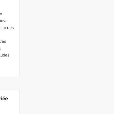
ux
rouve
oire des
 Ces
s
audes
riée