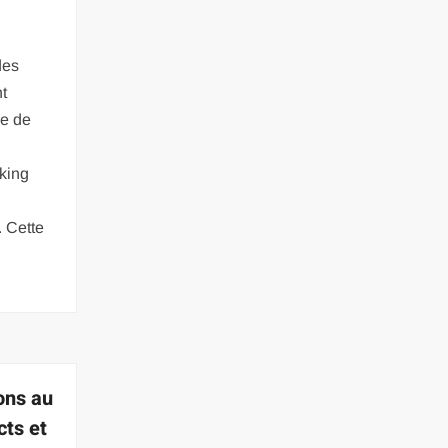
des
nt
he de
king
. Cette
ons au
cts et