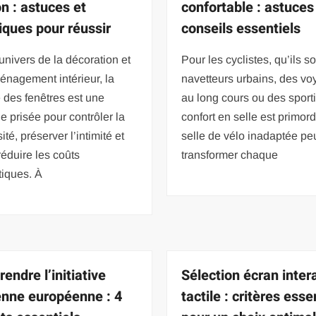
n : astuces et
confortable : astuces
iques pour réussir
conseils essentiels
univers de la décoration et
Pour les cyclistes, qu’ils s
énagement intérieur, la
navetteurs urbains, des v
e des fenêtres est une
au long cours ou des sportif
 prisée pour contrôler la
confort en selle est primor
ité, préserver l’intimité et
selle de vélo inadaptée pe
éduire les coûts
transformer chaque
tiques. À
endre l’initiative
Sélection écran intera
enne européenne : 4
tactile : critères esse