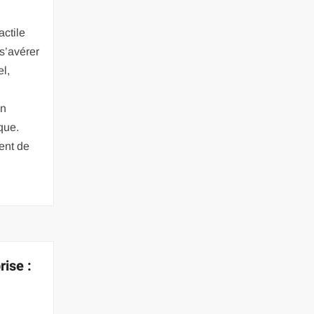
l
actile
s’avérer
l,
en
que.
ent de
ise :