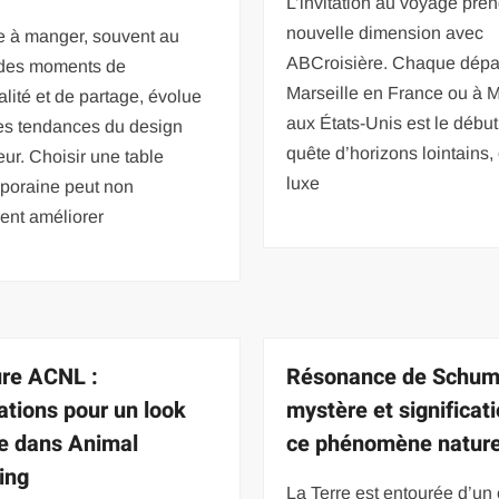
L’invitation au voyage pre
nouvelle dimension avec
e à manger, souvent au
ABCroisière. Chaque dépa
 des moments de
Marseille en France ou à 
alité et de partage, évolue
aux États-Unis est le débu
des tendances du design
quête d’horizons lointains,
ieur. Choisir une table
luxe
poraine peut non
ent améliorer
ure ACNL :
Résonance de Schum
rations pour un look
mystère et significat
e dans Animal
ce phénomène nature
ing
La Terre est entourée d’u