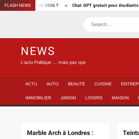
Skip
tes podcast en 2026 ?
FLASH NEWS
Chat GPT gratuit pour étudiants : booster
to
content
Search
NEWS
L'actu Politique … mais pas que
ACTU
AUTO
BEAUTÉ
CUISINE
ENTREP
IMMOBILIER
JARDIN
LOISIRS
MAISON
Marble Arch à Londres :
Teint