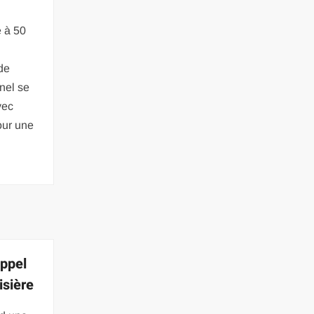
e à 50
de
nnel se
vec
our une
appel
isière