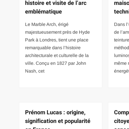
histoire et visite de l’arc
maiso
emblématique
techn
Le Marble Arch, érigé
Dans l’
majestueusement près de Hyde
de l’am
Park à Londres, tient une place
teintur
remarquable dans l’histoire
méthode
architecturale et culturelle de la
luminos
ville. Conçu en 1827 par John
même r
Nash, cet
énergé
Prénom Lucas : origine,
Compr
signification et popularité
citoy