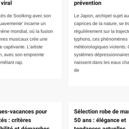
 viral
prévention
cès de Soolking avec son
Le Japon, archipel sujet a
Suavemente’ incarne un
caprices de la nature, se t
ène mondial, où la fusion
régulièrement sur la traject
nres musicaux crée une
typhons, ces phénomènes
e captivante. L’artiste
météorologiques violents.
n, avec son empreinte
systèmes dépressionnaire
mêlant rap,
naissent dans les eaux ch
de
es-vacances pour
Sélection robe de ma
tés : critères
50 ans : élégance et
ibilité et démarches
tendances actuelles