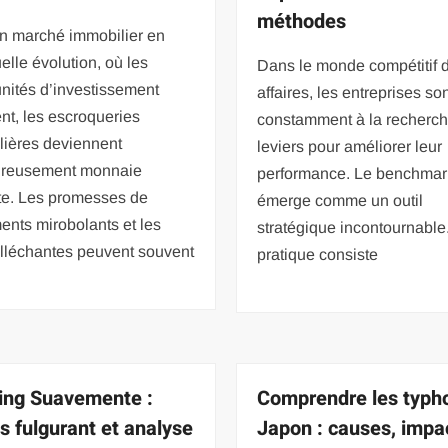
méthodes
n marché immobilier en
elle évolution, où les
Dans le monde compétitif 
nités d’investissement
affaires, les entreprises so
t, les escroqueries
constamment à la recherc
lières deviennent
leviers pour améliorer leur
reusement monnaie
performance. Le benchmar
te. Les promesses de
émerge comme un outil
nts mirobolants et les
stratégique incontournable
alléchantes peuvent souvent
pratique consiste
ing Suavemente :
Comprendre les typh
s fulgurant et analyse
Japon : causes, impa