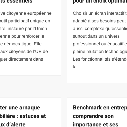
ts essentiels
pour un choix optima
ative citoyenne européenne
Choisir un écran interactif t
outil participatif unique en
adapté à ses besoins peut 
re, instauré par l’Union
aussi complexe qu’essentie
enne pour renforcer le
surtout dans un univers
e démocratique. Elle
professionnel ou éducatif 
aux citoyens de l’UE de
pleine mutation technologi
quer directement dans
Les fonctionnalités s’étend
la
ter une arnaque
Benchmark en entrepr
ilière : astuces et
comprendre son
ux d’alerte
importance et ses