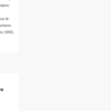
 dans
us le
umann.
es 1950,
au