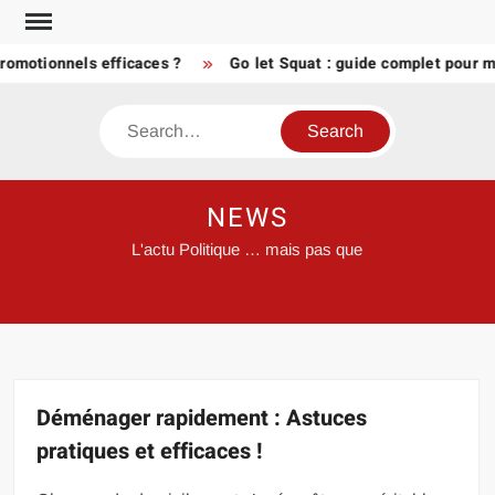
Skip
to
otionnels efficaces ?
Go let Squat : guide complet pour muscl
content
Search
NEWS
L'actu Politique … mais pas que
Déménager rapidement : Astuces
pratiques et efficaces !