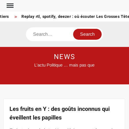
Skip
to
rs
Replay rtl, spotify, deezer : où écouter Les Grosses Têtes
content
Search
NEWS
L'actu Politique … mais pas que
Les fruits en Y : des goûts inconnus qui
éveillent les papilles