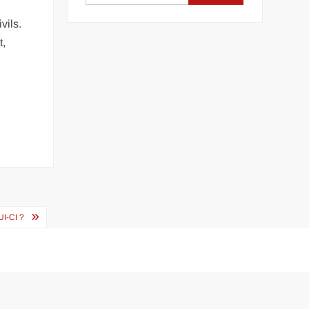
vils.
t,
I-CI ?