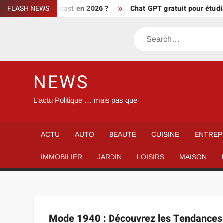
Skip
Grosses Têtes podcast en 2026 ?
FLASH NEWS
Chat GPT gratuit pour étudiant
to
content
Search
NEWS
L'actu Politique … mais pas que
ACTU
AUTO
BEAUTÉ
CUISINE
ENTREP
IMMOBILIER
JARDIN
LOISIRS
MAISON
Mode 1940 : Découvrez les Tendances 