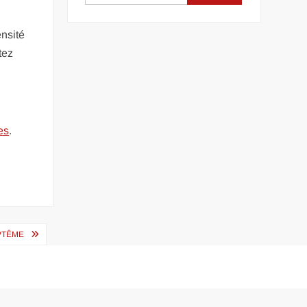
ensité
tez
es
.
PTÊME