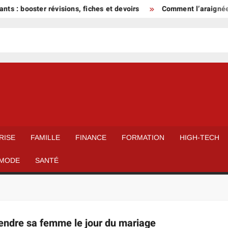
ts : booster révisions, fiches et devoirs
Comment l’araignée h
RISE
FAMILLE
FINANCE
FORMATION
HIGH-TECH
MODE
SANTÉ
endre sa femme le jour du mariage