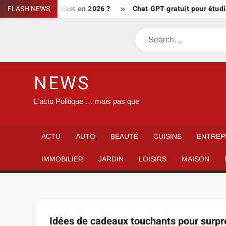
Skip
 Grosses Têtes podcast en 2026 ?
FLASH NEWS
Chat GPT gratuit pour étudian
to
content
Search
NEWS
L'actu Politique … mais pas que
ACTU
AUTO
BEAUTÉ
CUISINE
ENTREP
IMMOBILIER
JARDIN
LOISIRS
MAISON
Idées de cadeaux touchants pour surpr