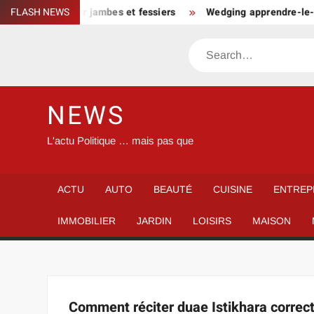
Skip
plet pour muscler jambes et fessiers
FLASH NEWS
Wedging apprendre-le-gol
to
content
Search
NEWS
L'actu Politique … mais pas que
ACTU
AUTO
BEAUTÉ
CUISINE
ENTREP
IMMOBILIER
JARDIN
LOISIRS
MAISON
Comment réciter duae Istikhara correc